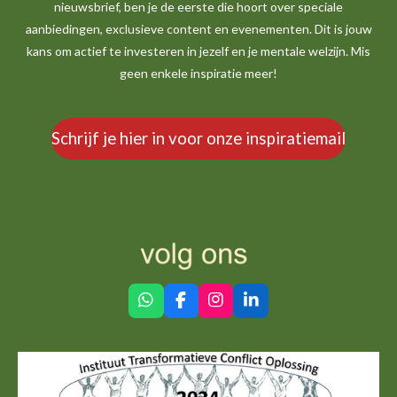
nieuwsbrief, ben je de eerste die hoort over speciale
aanbiedingen, exclusieve content en evenementen. Dit is jouw
kans om actief te investeren in jezelf en je mentale welzijn. Mis
geen enkele inspiratie meer!
Schrijf je hier in voor onze inspiratiemail
W
F
I
L
h
a
n
i
a
c
s
n
t
e
t
k
s
b
a
e
A
o
g
d