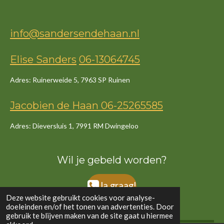
info@sandersendehaan.nl
Elise Sanders
06-13064745
Adres: Ruinerweide 5, 7963 SP Ruinen
Jacob
ien
de
Haan
06-25265585
Adres: Dieversluis 1, 7991 RM Dwingeloo
Wil je gebeld worden?
Ja graag!
Deze website gebruikt cookies voor analyse-
doeleinden en/of het tonen van advertenties. Door
gebruik te blijven maken van de site gaat u hiermee