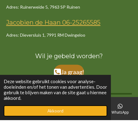
Adres: Ruinerweide 5, 7963 SP Ruinen
Jacob
ien
de
Haan
06-25265585
Adres: Dieversluis 1, 7991 RM Dwingeloo
Wil je gebeld worden?
Ja graag!
Deze website gebruikt cookies voor analyse-
doeleinden en/of het tonen van advertenties. Door
gebruik te blijven maken van de site gaat u hiermee
akkoord.
©2020 - 2024 Sanders en De Haan | Website door Sanders en De Haan | Fotografie
Akkoord
E-mailadres
Telefoonnummer
Kaart
WhatsApp
eigen foto's en stock