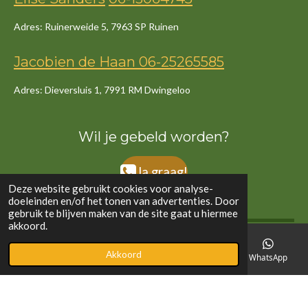
Adres: Ruinerweide 5, 7963 SP Ruinen
Jacob
ien
de
Haan
06-25265585
Adres: Dieversluis 1, 7991 RM Dwingeloo
Wil je gebeld worden?
Ja graag!
Deze website gebruikt cookies voor analyse-
doeleinden en/of het tonen van advertenties. Door
gebruik te blijven maken van de site gaat u hiermee
akkoord.
©2020 - 2024 Sanders en De Haan | Website door Sanders en De Haan | Fotografie
Akkoord
E-mailadres
Telefoonnummer
Kaart
WhatsApp
eigen foto's en stock