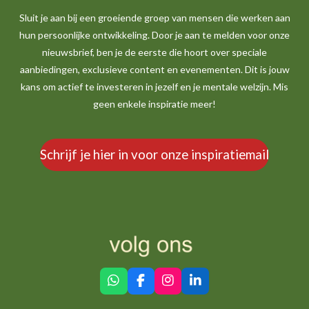
Sluit je aan bij een groeiende groep van mensen die werken aan
hun persoonlijke ontwikkeling. Door je aan te melden voor onze
nieuwsbrief, ben je de eerste die hoort over speciale
aanbiedingen, exclusieve content en evenementen. Dit is jouw
kans om actief te investeren in jezelf en je mentale welzijn. Mis
geen enkele inspiratie meer!
Schrijf je hier in voor onze inspiratiemail
W
F
I
L
h
a
n
i