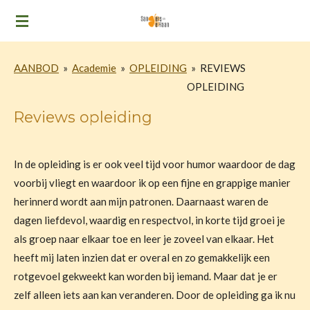
Ga
direct
naar
AANBOD
»
Academie
»
OPLEIDING
»
REVIEWS
de
OPLEIDING
hoofdinhoud
Reviews opleiding
In de opleiding is er ook veel tijd voor humor waardoor de dag
voorbij vliegt en waardoor ik op een fijne en grappige manier
herinnerd wordt aan mijn patronen.
Daarnaast waren de
dagen liefdevol, waardig en respectvol, in korte tijd groei je
als groep naar elkaar toe en leer je zoveel van elkaar. Het
heeft mij laten inzien dat er overal en zo gemakkelijk een
rotgevoel gekweekt kan worden bij iemand. Maar dat je er
zelf alleen iets aan kan veranderen. Door de opleiding ga ik nu