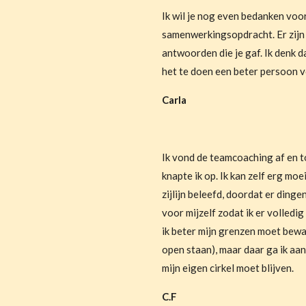
Ik wil je nog even bedanken vo
samenwerkingsopdracht. Er zijn v
antwoorden die je gaf. Ik denk 
het te doen een beter persoon 
Carla
Ik vond de teamcoaching af en to
knapte ik op. Ik kan zelf erg mo
zijlijn beleefd, doordat er ding
voor mijzelf zodat ik er volledi
ik beter mijn grenzen moet bewak
open staan), maar daar ga ik aa
mijn eigen cirkel moet blijven.
C.F