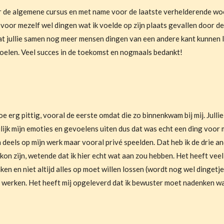
or de algemene cursus en met name voor de laatste verhelderende wo
oor mezelf wel dingen wat ik voelde op zijn plaats gevallen door de 
dat jullie samen nog meer mensen dingen van een andere kant kunnen l
voelen. Veel succes in de toekomst en nogmaals bedankt!
e erg pittig, vooral de eerste omdat die zo binnenkwam bij mij. Jull
eilijk mijn emoties en gevoelens uiten dus dat was echt een ding voor 
en deels op mijn werk maar vooral privé speelden. Dat heb ik de drie 
g kon zijn, wetende dat ik hier echt wat aan zou hebben.
Het heeft veel
en en niet altijd alles op moet willen lossen (wordt nog wel dingetje 
n werken.
Het heeft mij opgeleverd dat ik bewuster moet nadenken wat