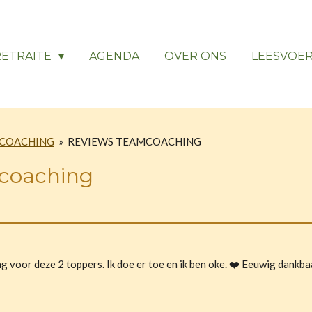
RETRAITE
AGENDA
OVER ONS
LEESVOE
COACHING
»
REVIEWS TEAMCOACHING
coaching
voor deze 2 toppers. Ik doe er toe en ik ben oke.
❤️ Eeuwig dankbaa