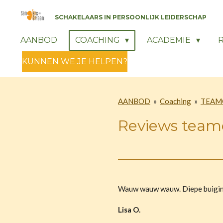
Ga
SCHAKELAARS IN PERSOONLIJK LEIDERSCHAP
direct
naar
AANBOD
COACHING
ACADEMIE
de
KUNNEN WE JE HELPEN?
hoofdinhoud
AANBOD
»
Coaching
»
TEAM
Reviews team
Wauw wauw wauw. Diepe buiging 
Lisa O.