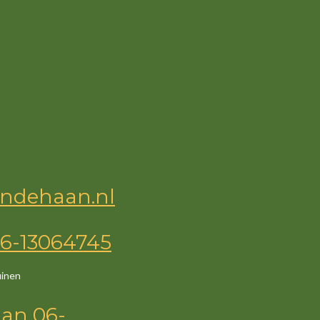
ndehaan.nl
6-13064745
uinen
an
06-