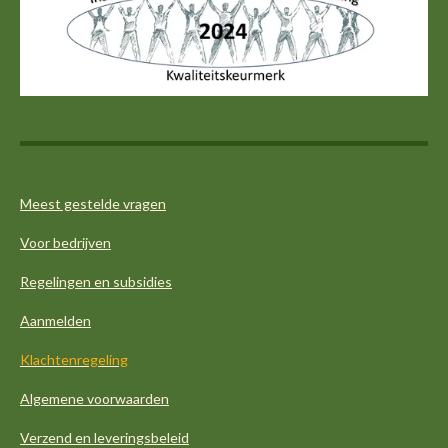
s
b
a
e
A
o
g
d
p
o
r
I
p
k
a
n
m
Meest gestelde vragen
Voor bedrijven
Regelingen en subsidies
Aanmelden
Klachtenregeling
Algemene voorwaarden
Verzend en leveringsbeleid