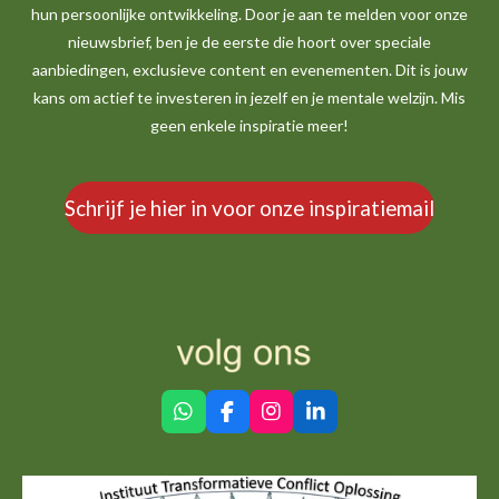
hun persoonlijke ontwikkeling. Door je aan te melden voor onze
nieuwsbrief, ben je de eerste die hoort over speciale
aanbiedingen, exclusieve content en evenementen. Dit is jouw
kans om actief te investeren in jezelf en je mentale welzijn. Mis
geen enkele inspiratie meer!
Schrijf je hier in voor onze inspiratiemail
W
F
I
L
h
a
n
i
a
c
s
n
t
e
t
k