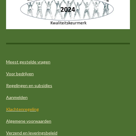
s
b
a
e
A
o
g
d
p
o
r
I
p
k
a
n
m
Meest gestelde vragen
Voor bedrijven
Regelingen en subsidies
Aanmelden
Klachtenregeling
Algemene voorwaarden
Verzend en leveringsbeleid