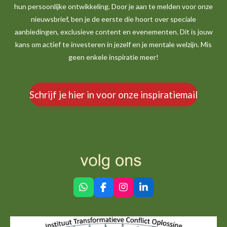
hun persoonlijke ontwikkeling. Door je aan te melden voor onze
nieuwsbrief, ben je de eerste die hoort over speciale
aanbiedingen, exclusieve content en evenementen. Dit is jouw
kans om actief te investeren in jezelf en je mentale welzijn. Mis
geen enkele inspiratie meer!
Schrijf je hier in voor onze inspiratiemail
W
F
I
L
h
a
n
i
a
c
s
n
t
e
t
k