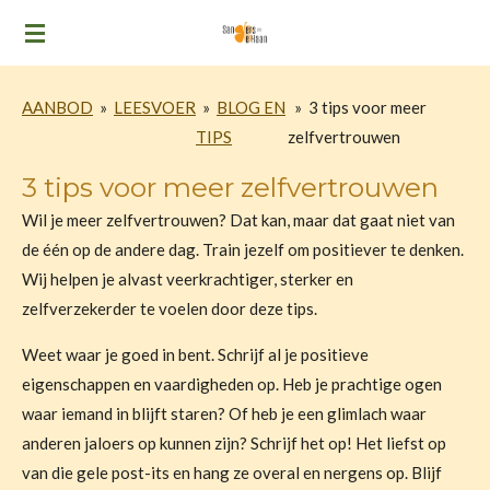
Ga
direct
naar
AANBOD
»
LEESVOER
»
BLOG EN
»
3 tips voor meer
de
TIPS
zelfvertrouwen
hoofdinhoud
3 tips voor meer zelfvertrouwen
Wil je meer zelfvertrouwen? Dat kan, maar dat gaat niet van
de één op de andere dag. Train jezelf om positiever te denken.
Wij helpen je alvast veerkrachtiger, sterker en
zelfverzekerder te voelen door deze tips.
Weet waar je goed in bent. Schrijf al je positieve
eigenschappen en vaardigheden op. Heb je prachtige ogen
waar iemand in blijft staren? Of heb je een glimlach waar
anderen jaloers op kunnen zijn? Schrijf het op! Het liefst op
van die gele post-its en hang ze
overal en nergens op. Blijf