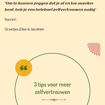
"𝙊𝙢 𝙩𝙚 𝙠𝙪𝙣𝙣𝙚𝙣 𝙯𝙚𝙜𝙜𝙚𝙣 𝙙𝙖𝙩 𝙟𝙚 𝙖𝙛 𝙚𝙣 𝙩𝙤𝙚 𝙤𝙣𝙯𝙚𝙠𝙚𝙧
𝙗𝙚𝙣𝙩, 𝙝𝙚𝙗 𝙟𝙚 𝙚𝙚𝙣 𝙝𝙚𝙡𝙚𝙗𝙤𝙚𝙡 𝙯𝙚𝙡𝙛𝙫𝙚𝙧𝙩𝙧𝙤𝙪𝙬𝙚𝙣 𝙣𝙤𝙙𝙞𝙜"
Succes!
Groetjes,
Elise & Jacobien