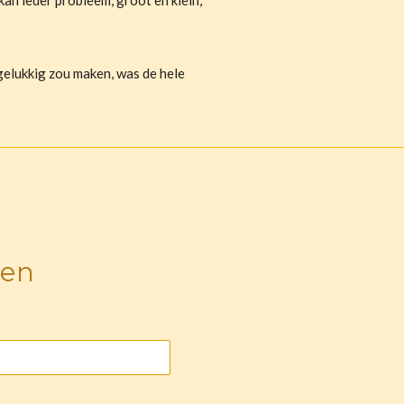
 kan ieder probleem, groot en klein,
gelukkig zou maken, was de hele
sen