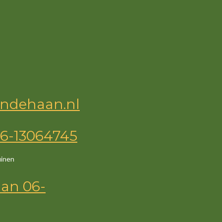
ndehaan.nl
6-13064745
uinen
an
06-