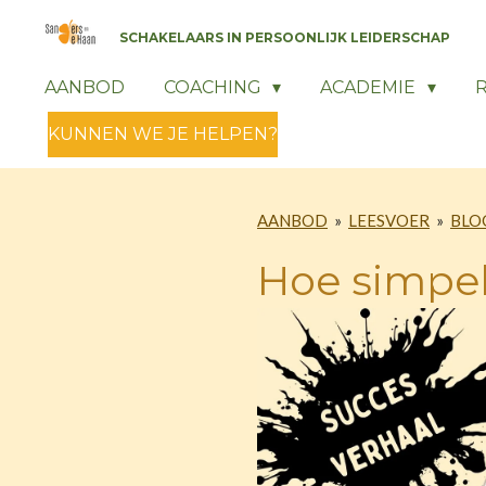
Ga
SCHAKELAARS IN PERSOONLIJK LEIDERSCHAP
direct
naar
AANBOD
COACHING
ACADEMIE
de
KUNNEN WE JE HELPEN?
hoofdinhoud
AANBOD
»
LEESVOER
»
BLOG
Hoe simpel