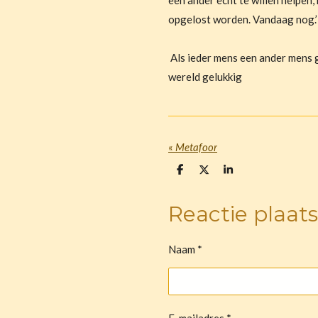
een ander echt te willen helpen,
opgelost worden. Vandaag nog.’
Als ieder mens een ander mens 
wereld gelukkig
«
Metafoor
D
D
S
e
e
h
l
e
a
e
l
r
Reactie plaat
n
e
Naam *
E-mailadres *