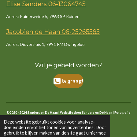
Elise Sanders
06-13064745
Adres: Ruinerweide 5, 7963 SP Ruinen
Jacob
ien
de
Haan
06-25265585
Adres: Dieversluis 1, 7991 RM Dwingeloo
Wil je gebeld worden?
Ja graag!
©2020 - 2024 Sanders en De Haan | Website door Sanders en De Haan | Fotografie
eigen foto's en stock
Deze website gebruikt cookies voor analyse-
doeleinden en/of het tonen van advertenties. Door
gebruik te blijven maken van de site gaat u hiermee