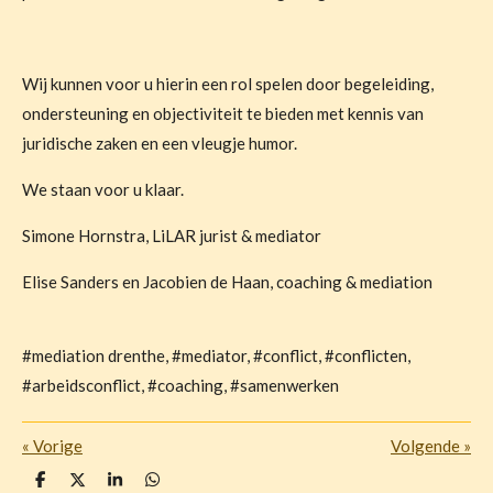
Wij kunnen voor u hierin een rol spelen door begeleiding,
ondersteuning en objectiviteit te bieden met kennis van
juridische zaken en een vleugje humor.
We staan voor u klaar.
Simone Hornstra, LiLAR jurist & mediator
Elise Sanders en Jacobien de Haan, coaching & mediation
#mediation drenthe, #mediator, #conflict, #conflicten,
#arbeidsconflict, #coaching, #samenwerken
«
Vorige
Volgende
»
D
D
S
D