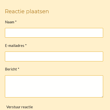
e
e
h
e
l
e
a
l
e
l
r
e
Reactie plaatsen
n
e
n
Naam *
E-mailadres *
Bericht *
Verstuur reactie