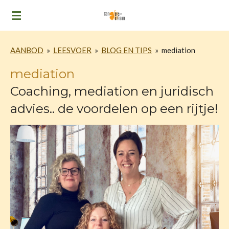
Ga
direct
naar
AANBOD
»
LEESVOER
»
BLOG EN TIPS
»
mediation
de
hoofdinhoud
mediation
Coaching, mediation en juridisch
advies.. de voordelen op een rijtje!