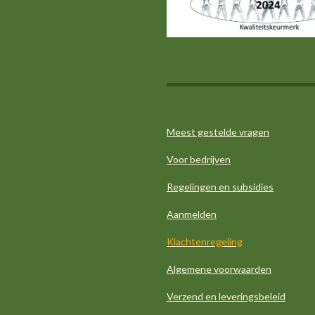
A
o
g
d
p
o
r
I
p
k
a
n
m
Meest gestelde vragen
Voor bedrijven
Regelingen en subsidies
Aanmelden
Klachtenregeling
Algemene voorwaarden
Verzend en leveringsbeleid