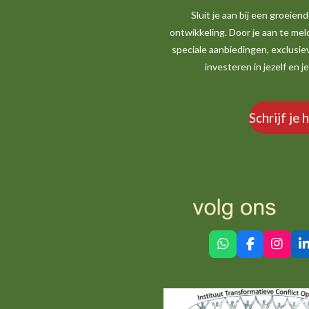
Sluit je aan bij een groeie
ontwikkeling. Door je aan te mel
speciale aanbiedingen, exclusie
investeren in jezelf en 
Schrijf je 
W
F
I
L
h
a
n
i
a
c
s
n
t
e
t
k
s
b
a
e