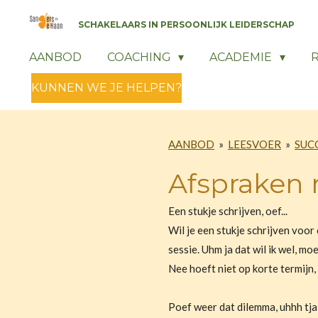
Ga
SCHAKELAARS IN PERSOONLIJK LEIDERSCHAP
direct
naar
AANBOD
COACHING
ACADEMIE
de
KUNNEN WE JE HELPEN?
hoofdinhoud
AANBOD
»
LEESVOER
»
SUC
Afspraken 
Een stukje schrijven, oef...
Wil je een stukje schrijven voor
sessie. Uhm ja dat wil ik wel, mo
Nee hoeft niet op korte termijn,
Poef weer dat dilemma, uhhh tja 