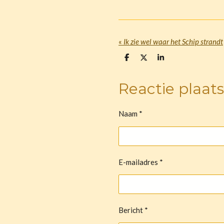
«
Ik zie wel waar het Schip strandt
D
D
S
e
e
h
l
e
a
e
l
r
Reactie plaat
n
e
Naam *
E-mailadres *
Bericht *