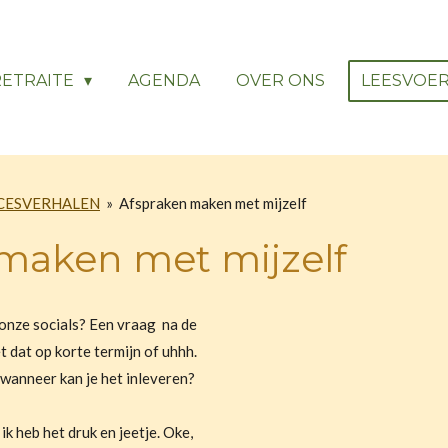
RETRAITE
AGENDA
OVER ONS
LEESVOE
CESVERHALEN
»
Afspraken maken met mijzelf
maken met mijzelf
 onze socials? Een vraag na de
et dat op korte termijn of uhhh.
 wanneer kan je het inleveren?
ik heb het druk en jeetje. Oke,