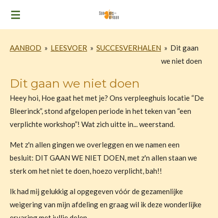
Ga
direct
naar
AANBOD
»
LEESVOER
»
SUCCESVERHALEN
»
Dit gaan
de
we niet doen
hoofdinhoud
Dit gaan we niet doen
Heey hoi, Hoe gaat het met je? Ons verpleeghuis locatie “De
Bleerinck”, stond afgelopen periode in het teken van “een
verplichte workshop”! Wat zich uitte in... weerstand.
Met z'n allen gingen we overleggen en we namen een
besluit:
DIT
GAAN WE NIET DOEN, met z'n allen staan we
sterk om het niet te doen, hoezo verplicht, bah!!
Ik had mij gelukkig al opgegeven vóór de gezamenlijke
weigering van mijn afdeling en graag wil ik deze wonderlijke
ervaring met jullie delen.