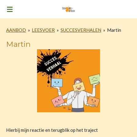
Ga
direct
naar
AANBOD
»
LEESVOER
»
SUCCESVERHALEN
»
Martin
de
hoofdinhoud
Martin
Hierbij mijn reactie en terugblik op het traject