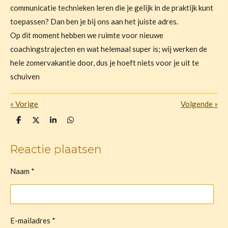
communicatie technieken leren die je gelijk in de praktijk kunt
toepassen? Dan ben je bij ons aan het juiste adres.
Op dit moment hebben we ruimte voor nieuwe
coachingstrajecten en wat helemaal super is; wij werken de
hele zomervakantie door, dus je hoeft niets voor je uit te
schuiven
«
Vorige
Volgende
»
D
D
S
D
e
e
h
e
l
e
a
l
e
l
r
e
Reactie plaatsen
n
e
n
Naam *
E-mailadres *