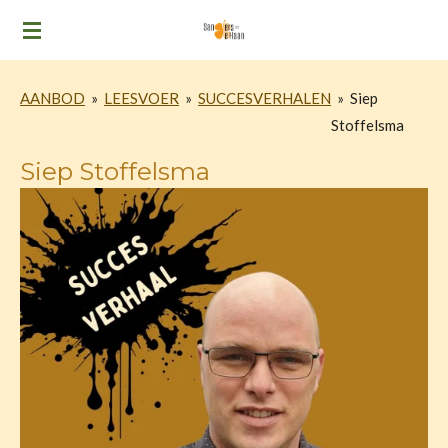
Ga
direct
naar
AANBOD
»
LEESVOER
»
SUCCESVERHALEN
»
Siep
de
Stoffelsma
hoofdinhoud
Siep Stoffelsma