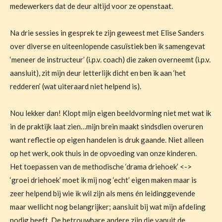
medewerkers dat de deur altijd voor ze openstaat.
Na drie sessies in gesprek te zijn geweest met Elise Sanders
over diverse en uiteenlopende casuïstiek ben ik samengevat
‘meneer de instructeur’ (i.p.v. coach) die zaken overneemt (i.p.v.
aansluit), zit mijn deur letterlijk dicht en ben ik aan ‘het
redderen’ (wat uiteraard niet helpend is).
Nou lekker dan! Klopt mijn eigen beeldvorming niet met wat ik
in de praktijk laat zien…mijn brein maakt sindsdien overuren
want reflectie op eigen handelen is druk gaande. Niet alleen
op het werk, ook thuis in de opvoeding van onze kinderen.
Het toepassen van de methodische ‘drama driehoek’ <->
‘groei driehoek’ moet ik mij nog ‘echt’ eigen maken maar is
zeer helpend bij wie ik wil zijn als mens én leidinggevende
maar wellicht nog belangrijker; aansluit bij wat mijn afdeling
nodig heeft. De betrouwbare andere zijn die vanuit de