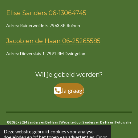
Elise Sanders
06-13064745
Adres: Ruinerweide 5, 7963 SP Ruinen
Jacob
ien
de
Haan
06-25265585
Adres: Dieversluis 1, 7991 RM Dwingeloo
Wil je gebeld worden?
Ja graag!
©2020 - 2024 Sanders en De Haan | Website door Sanders en De Haan | Fotografie
eigen foto's en stock
Deze website gebruikt cookies voor analyse-
doeleinden en/of het tonen van advertenties. Door