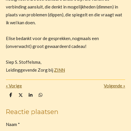
verbinding aansluit, die denkt in mogelijkheden (dimmen) in
plaats van problemen (dippen), die spiegelt en die vraagt wat
ik wel kan doen.
Elise bedankt voor de gesprekken, nogmaals een
(onverwacht) groot gewaardeerd cadeau!
Siep S. Stoffelsma,
Leidinggevende Zorg bij
ZINN
«
Vorige
Volgende
»
D
D
S
D
e
e
h
e
l
e
a
l
e
l
r
e
Reactie plaatsen
n
e
n
Naam *