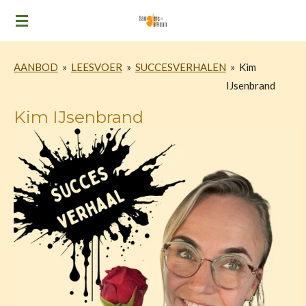
Ga
direct
naar
AANBOD
»
LEESVOER
»
SUCCESVERHALEN
»
Kim
de
IJsenbrand
hoofdinhoud
Kim IJsenbrand