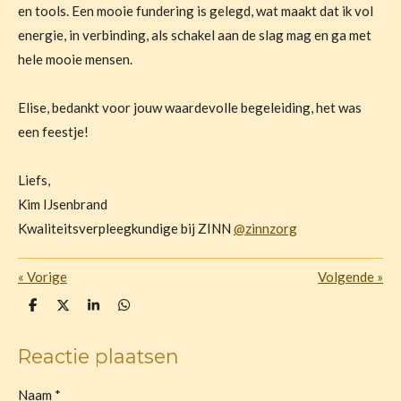
en tools. Een mooie fundering is gelegd, wat maakt dat ik vol
energie, in verbinding, als schakel aan de slag mag en ga met
hele mooie mensen.
Elise, bedankt voor jouw waardevolle begeleiding, het was
een feestje!
Liefs,
Kim IJsenbrand
Kwaliteitsverpleegkundige bij ZINN
@zinnzorg
«
Vorige
Volgende
»
D
D
S
D
e
e
h
e
l
e
a
l
e
l
r
e
Reactie plaatsen
n
e
n
Naam *