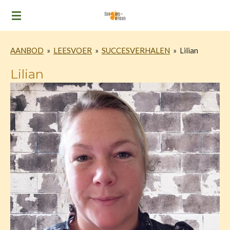
Ga
direct
naar
AANBOD
»
LEESVOER
»
SUCCESVERHALEN
»
Lilian
de
hoofdinhoud
Lilian