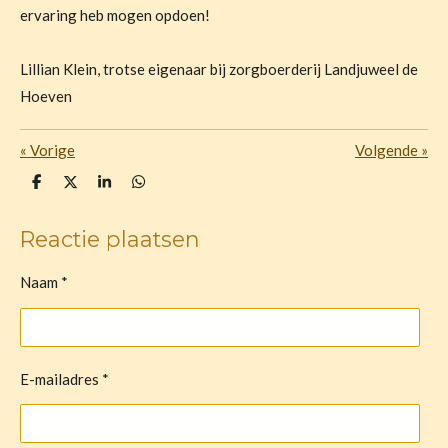
ervaring heb mogen opdoen!
Lillian Klein, trotse eigenaar bij zorgboerderij Landjuweel de
Hoeven
«
Vorige
Volgende
»
D
D
S
D
e
e
h
e
l
e
a
l
e
l
r
e
Reactie plaatsen
n
e
n
Naam *
E-mailadres *