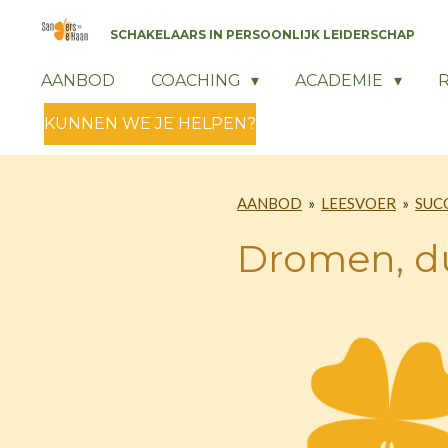
Ga
SCHAKELAARS IN PERSOONLIJK LEIDERSCHAP
direct
naar
AANBOD
COACHING
ACADEMIE
de
KUNNEN WE JE HELPEN?
hoofdinhoud
AANBOD
»
LEESVOER
»
SUC
Dromen, d