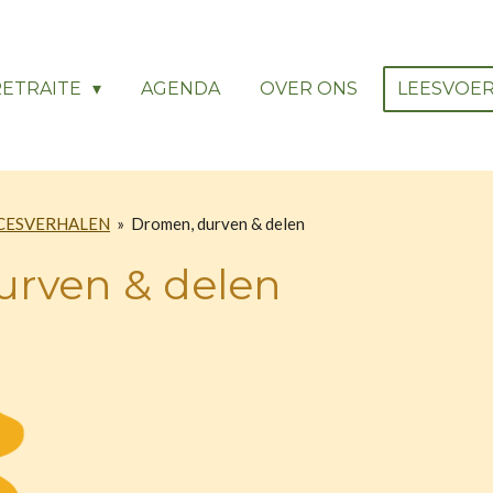
RETRAITE
AGENDA
OVER ONS
LEESVOE
CESVERHALEN
»
Dromen, durven & delen
urven & delen