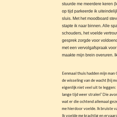
stuurde me meerdere keren (let
op tijd parkeerde ik uiteindeli
sluis.
Met het moodboard stev
stapte ik naar binnen. Alle sp
schouders, het voelde vertro
gesprek zorgde voor voldoende
met een vervolgafspraak voo
maakte mijn brein overuren. I
Eenmaal thuis hadden mijn man G
de wisseling van de wacht (hij m
eigenlijk niet veel uit te leggen:
lange tijd weer stralen” Die avo
wat er die ochtend allemaal gez
me hierdoor voelde. Ik bruiste v
Ik voelde me krachtig en ervaard