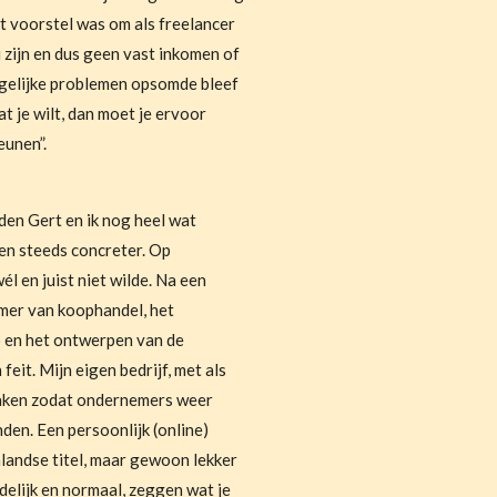
et voorstel was om als freelancer
 zijn en dus geen vast inkomen of
mogelijke problemen opsomde bleef
at je wilt, dan moet je ervoor
eunen”.
den Gert en ik nog heel wat
en steeds concreter. Op
l en juist niet wilde. Na een
amer van koophandel, het
 en het ontwerpen van de
feit. Mijn eigen bedrijf, met als
aken zodat ondernemers weer
nden. Een persoonlijk (online)
nlandse titel, maar gewoon lekker
idelijk en normaal, zeggen wat je