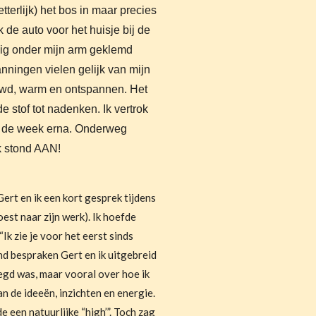
terlijk) het bos in maar precies
jk de auto voor het huisje bij de
ig onder mijn arm geklemd
anningen vielen gelijk van mijn
uwd, warm en ontspannen. Het
 stof tot nadenken. Ik vertrok
r de week erna. Onderweg
k stond AAN!
ert en ik een kort gesprek tijdens
oest naar zijn werk). Ik hoefde
 “Ik zie je voor het eerst sinds
nd bespraken Gert en ik uitgebreid
egd was, maar vooral over hoe ik
an de ideeën, inzichten en energie.
e een natuurlijke “high’”.
Toch zag