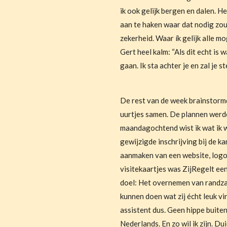
ik ook gelijk bergen en dalen. H
aan te haken waar dat nodig zou
zekerheid. Waar ík gelijk alle 
Gert heel kalm: “Als dit echt is w
gaan. Ik sta achter je en zal je st
De rest van de week brainstorm
uurtjes samen. De plannen werd
maandagochtend wist ik wat ik wé
gewijzigde inschrijving bij de k
aanmaken van een website, logo
visitekaartjes was ZijRegelt een 
doel: Het overnemen van randz
kunnen doen wat zij écht leuk vi
assistent dus. Geen hippe buite
Nederlands. En zo wil ik zijn. Du