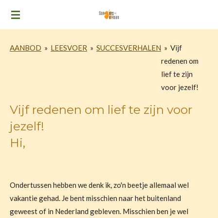
Ga
direct
naar
AANBOD
»
LEESVOER
»
SUCCESVERHALEN
»
Vijf
de
redenen om
hoofdinhoud
lief te zijn
voor jezelf!
Vijf redenen om lief te zijn voor
jezelf!
Hi,
Ondertussen hebben we denk ik, zo'n beetje allemaal wel
vakantie gehad. Je bent misschien naar het buitenland
geweest of in Nederland gebleven. Misschien ben je wel