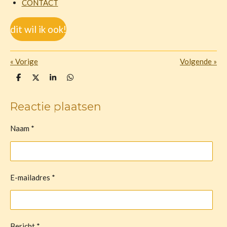
CONTACT
dit wil ik ook!
«
Vorige
Volgende
»
D
D
S
D
e
e
h
e
l
e
a
l
e
l
r
e
Reactie plaatsen
n
e
n
Naam *
E-mailadres *
Bericht *