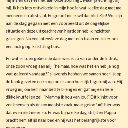
mij inzien dat het niet aan onze zoon ligt. Maar ja echt ligt bij
mij. Ik heb iets ontwikkeld in mijn hoofd wat ik elke dag met me
meeneem en uitstraal. En geloof me ik wil dat niet zijn! We zijn
aan de slag gegaan met een voorbeeld uit de dagelijkse
situatie en deze uitgeschreven hierdoor heb ik inzichten
gekregen. Na een intensieve dag met een traan en zeker ook
een lach ging ik richting huis.
En wat er toen gebeurde daar was ik zo van onder de indruk,
onze zoon vroeg aan mij: “he mam, hoe was het en heb je nog
wat geleerd vandaag?” s ‘avonds hebben we samen heerlijk op
de bank gezeten en kroop onze zoon heerlijk tegen mij aan. Hij
vroeg mij om hem naar bed te brengen en gaf mij een hele
dikke knuffel en zei: “Mamma ik hou van jou!” Dit klinkt voor
veel mensen als de normaalste zaak, maar geloof mij hier was
dat even niet meer zo. Er was bijna elke dag strijd en Pappa
bracht hem altijd naar bed en hij was het belangrijkste voor
onze zoon.