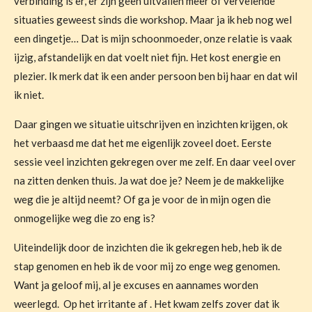
verbinding is er, er zijn geen uitvallen meer of vervelende
situaties geweest sinds die workshop. Maar ja ik heb nog wel
een dingetje… Dat is mijn schoonmoeder, onze relatie is vaak
ijzig, afstandelijk en dat voelt niet fijn. Het kost energie en
plezier. Ik merk dat ik een ander persoon ben bij haar en dat wil
ik niet.
Daar gingen we situatie uitschrijven en inzichten krijgen, ok
het verbaasd me dat het me eigenlijk zoveel doet. Eerste
sessie veel inzichten gekregen over me zelf. En daar veel over
na zitten denken thuis. Ja wat doe je? Neem je de makkelijke
weg die je altijd neemt? Of ga je voor de in mijn ogen die
onmogelijke weg die zo eng is?
Uiteindelijk door de inzichten die ik gekregen heb, heb ik de
stap genomen en heb ik de voor mij zo enge weg genomen.
Want ja geloof mij, al je excuses en aannames worden
weerlegd. Op het irritante af . Het kwam zelfs zover dat ik