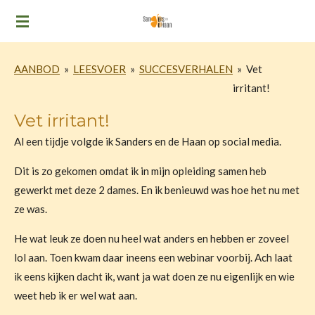
Ga
direct
naar
AANBOD
»
LEESVOER
»
SUCCESVERHALEN
»
Vet
de
irritant!
hoofdinhoud
Vet irritant!
Al een tijdje volgde ik Sanders en de Haan op social media.
Dit is zo gekomen omdat ik in mijn opleiding samen heb
gewerkt met deze 2 dames. En ik benieuwd was hoe het nu met
ze was.
He wat leuk ze doen nu heel wat anders en hebben er zoveel
lol aan. Toen kwam daar ineens een webinar voorbij. Ach laat
ik eens kijken dacht ik, want ja wat doen ze nu eigenlijk en wie
weet heb ik er wel wat aan.