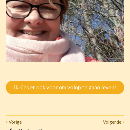
Ik kies er ook voor om volop te gaan leven!
«
Vorige
Volgende
»