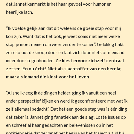
dat Jannet kenmerkt is het haar gevoel voor humor en
heerlijke lach.
“Ik voelde gelijk aan dat dit weleens de goeie stap voor mij
kon zijn. Want dat is het ook, je weet soms niet meer welke
stap je moet nemen om weer verder te komen”.
Gelukkig hakt
ze resoluut de knoop door en laat zich door niets of niemand
meer door tegenhouden.
Ze kiest ervoor zichzelf centraal
zetten. En nu écht! Niet als slachtoffer van een hernia;
maar als iemand die kiest voor het leven.
“Al snel kreeg ik de dingen helder, ging ik vanuit een heel
ander perspectief kijken en werd ik geconfronteerd met wat ik
zelf allemaal bedacht”.
Dat het een goede stap was is één ding
dat zeker is. Jannet ging fanatiek aan de slag. Loste issues op
en schreef al haar gedachten en belevenissen op in het
notitieboekje dat ze vanaf het begin van het traject altijd bij