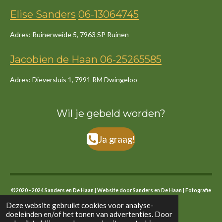
Elise Sanders
06-13064745
Adres: Ruinerweide 5, 7963 SP Ruinen
Jacob
ien
de
Haan
06-25265585
Adres: Dieversluis 1, 7991 RM Dwingeloo
Wil je gebeld worden?
Ja graag!
©2020 - 2024 Sanders en De Haan | Website door Sanders en De Haan | Fotografie
eigen foto's en stock
Deze website gebruikt cookies voor analyse-
doeleinden en/of het tonen van advertenties. Door