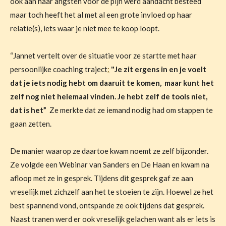
ook aan haar angsten voor de pijn werd aandacht besteed
maar toch heeft het al met al een grote invloed op haar
relatie(s), iets waar je niet mee te koop loopt.
“Jannet vertelt over de situatie voor ze startte met haar
persoonlijke coaching traject
:
"Je zit ergens in en je voelt
dat je iets nodig hebt om daaruit te komen, maar kunt het
zelf nog niet helemaal vinden. Je hebt zelf de tools niet,
dat is het”
Ze merkte dat ze iemand nodig had om stappen te
gaan zetten.
De manier waarop ze daartoe kwam noemt ze zelf bijzonder.
Ze volgde een Webinar van Sanders en De Haan en kwam na
afloop met ze in gesprek. Tijdens dit gesprek gaf ze aan
vreselijk met zichzelf aan het te stoeien te zijn. Hoewel ze het
best spannend vond, ontspande ze ook tijdens dat gesprek.
Naast tranen werd er ook vreselijk gelachen want als er iets is