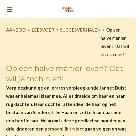
Ga
direct
naar
AANBOD
»
LEESVOER
»
SUCCESVERHALEN
»
Op een
de
halve manier
hoofdinhoud
leven? Dat wil
je toch niet!!
Op een halve manier leven? Dat
wil je toch niet!!
Verpleegkundige en lerares verpleegkunde Jannet Buist
was er helemaal klaar mee. Alles draaide om haar en haar
rugklachten. Haar dochter attendeerde haar op het
bestaan van Sanders + De Haan en zette haar daarmee
een beetje aan.
Waarom is deze goedlachse moeder van
drie kinderen een
persoonlijk traject
gaan volgen en wat