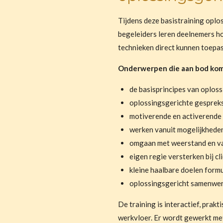
Tijdens deze
basistraining oplo
begeleiders
leren deelnemers ho
technieken direct kunnen toepass
Onderwerpen die aan bod ko
de basisprincipes van oplos
oplossingsgerichte gesprek
motiverende en activerende 
werken vanuit mogelijkheden
omgaan met weerstand en va
eigen regie versterken bij cl
kleine haalbare doelen form
oplossingsgericht samenwer
De training is interactief, prakt
werkvloer. Er wordt gewerkt met