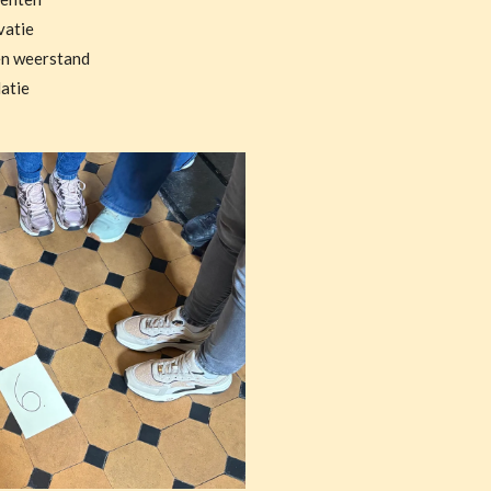
vatie
en weerstand
atie