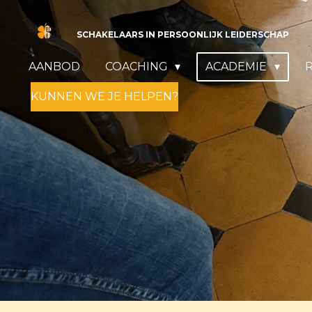
Ga
direct
SCHAKELAARS IN PERSOONLIJK LEIDERSCHAP
naar
AANBOD
COACHING
ACADEMIE
de
hoofdinhoud
KUNNEN WE JE HELPEN?