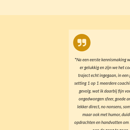
"
Na een eerste kennismaking w
er gelukkig en zijn we het c
traject echt ingegaan, in een 
setting 1 op 1 meerdere coachi
gevolg. wat ik daarbij fijn vo
ongedwongen sfeer, goede an
lekker direct, no nonsens, so
maar ook met humor, duide
opdrachten en handvatten om 
aan de gang te gaan.