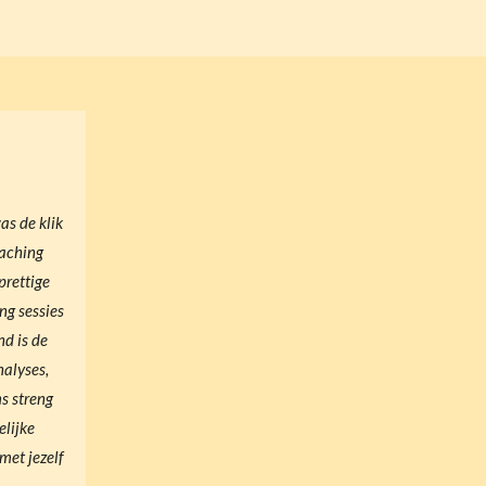
as de klik
oaching
prettige
ng sessies
nd is de
alyses,
ms streng
lijke
met jezelf