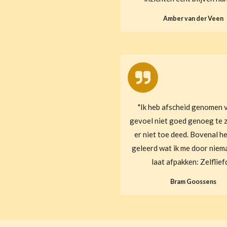
Amber van der Veen
"Ik heb afscheid genomen 
gevoel niet goed genoeg te zi
er niet toe deed. Bovenal he
geleerd wat ik me door nie
laat afpakken: Zelflief
Bram Goossens