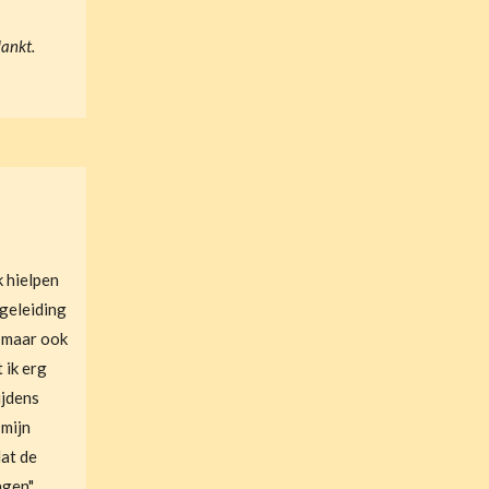
dankt.
 hielpen
egeleiding
 maar ook
 ik erg
ijdens
 mijn
at de
ngen"