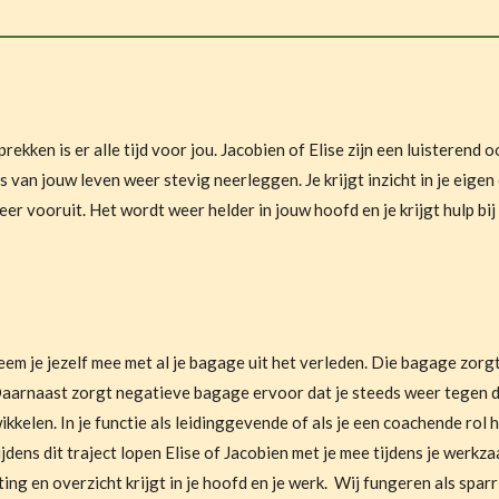
ekken is er alle tijd voor jou. Jacobien of Elise zijn een luisterend 
 van jouw leven weer stevig neerleggen. Je krijgt inzicht in je eige
er vooruit. Het wordt weer helder in jouw hoofd en je krijgt hulp bij
neem je jezelf mee met al je bagage uit het verleden. Die bagage zor
 Daarnaast zorgt negatieve bagage ervoor dat je steeds weer tegen 
kkelen. In je functie als leidinggevende of als je een coachende rol h
Tijdens dit traject lopen Elise of Jacobien met je mee tijdens je wer
hting en overzicht krijgt in je hoofd en je werk. Wij fungeren als
sparr