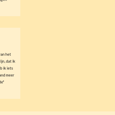
van het
jn, dat ik
b ik iets
mand meer
de"