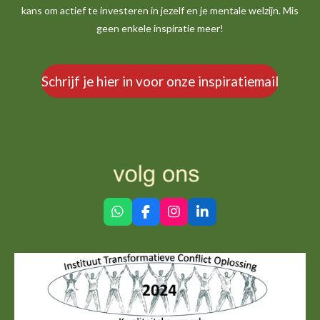
kans om actief te investeren in jezelf en je mentale welzijn. Mis
geen enkele inspiratie meer!
Schrijf je hier in voor onze inspiratiemail
W
F
I
L
h
a
n
i
a
c
s
n
t
e
t
k
s
b
a
e
A
o
g
d
p
o
r
I
p
k
a
n