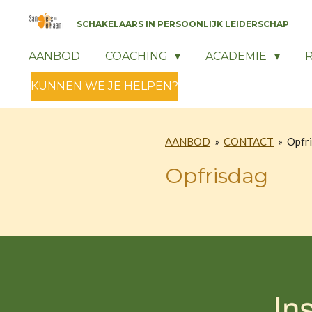
Ga
SCHAKELAARS IN PERSOONLIJK LEIDERSCHAP
direct
naar
AANBOD
COACHING
ACADEMIE
de
KUNNEN WE JE HELPEN?
hoofdinhoud
AANBOD
»
CONTACT
»
Opfr
Opfrisdag