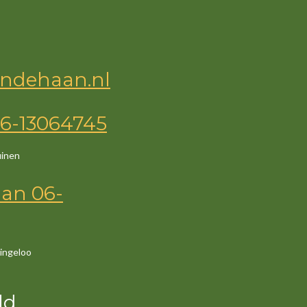
ndehaan.nl
6-13064745
uinen
an
06-
ingeloo
ld