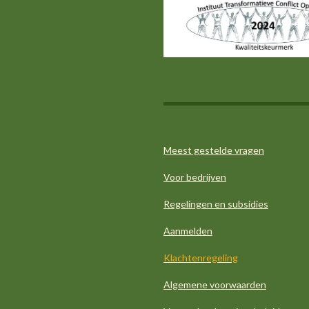
s
b
a
e
A
o
g
d
p
o
r
I
p
k
a
n
m
Meest gestelde vragen
Voor bedrijven
Regelingen en subsidies
Aanmelden
Klachtenregeling
Algemene voorwaarden