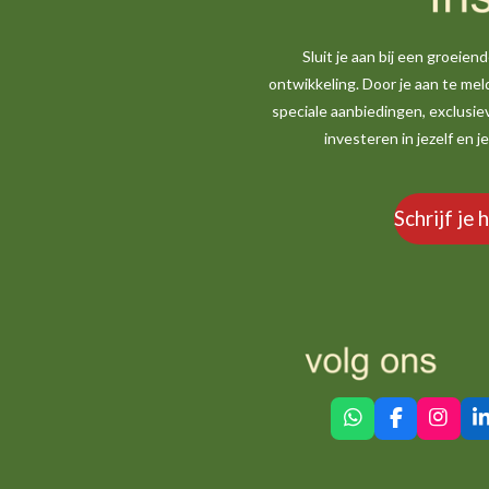
Sluit je aan bij een groeie
ontwikkeling. Door je aan te mel
speciale aanbiedingen, exclusie
investeren in jezelf en 
Schrijf je 
W
F
I
L
h
a
n
i
a
c
s
n
t
e
t
k