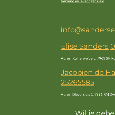
Verzend en leveringsbeleid
info@sanderse
Elise Sanders
0
Adres: Ruinerweide 5, 7963 SP R
Jacob
ien
de
Ha
25265585
Adres: Dieversluis 1, 7991 RM Dw
Wil je gebe