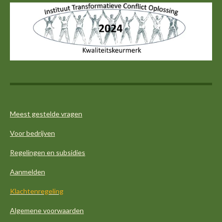
t
e
t
k
s
b
a
e
A
o
g
d
p
o
r
I
p
k
a
n
m
Meest gestelde vragen
Voor bedrijven
Regelingen en subsidies
Aanmelden
Klachtenregeling
Algemene voorwaarden