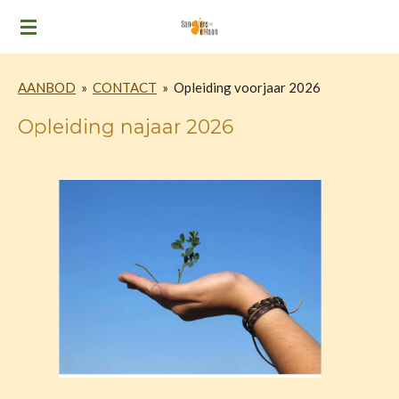
Ga
direct
naar
AANBOD
»
CONTACT
»
Opleiding voorjaar 2026
de
hoofdinhoud
Opleiding najaar 2026