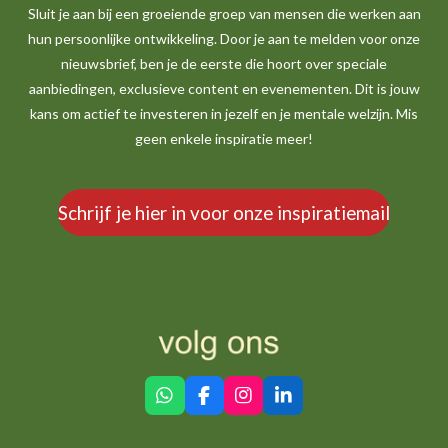
Sluit je aan bij een groeiende groep van mensen die werken aan
hun persoonlijke ontwikkeling. Door je aan te melden voor onze
nieuwsbrief, ben je de eerste die hoort over speciale
aanbiedingen, exclusieve content en evenementen. Dit is jouw
kans om actief te investeren in jezelf en je mentale welzijn. Mis
geen enkele inspiratie meer!
Schrijf je hier in voor onze inspiratiemail
W
F
I
L
h
a
n
i
a
c
s
n