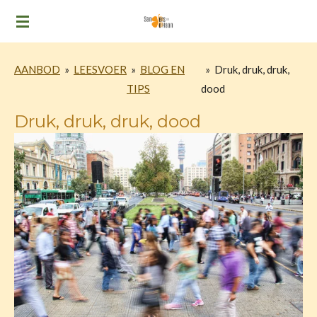
Ga
direct
naar
AANBOD
»
LEESVOER
»
BLOG EN
»
Druk, druk, druk,
de
TIPS
dood
hoofdinhoud
Druk, druk, druk, dood