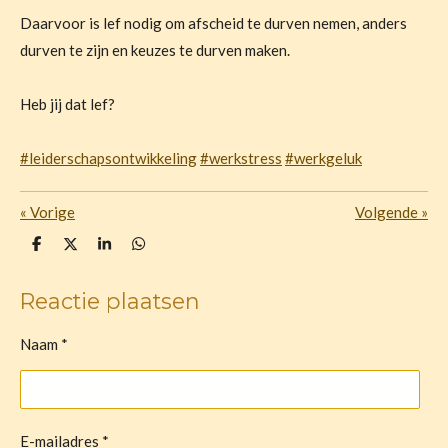
Daarvoor is lef nodig om afscheid te durven nemen, anders
durven te zijn en keuzes te durven maken.
Heb jij dat lef?
#leiderschapsontwikkeling
#werkstress
#werkgeluk
«
Vorige
Volgende
»
D
D
S
D
e
e
h
e
l
e
a
l
e
l
r
e
Reactie plaatsen
n
e
n
Naam *
E-mailadres *