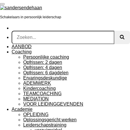
Ga
direct
naar
Schakelaars in persoonlijk leiderschap
de
hoofdinhoud
AANBOD
Coaching
Persoonlijke coaching
Opfrissen: 2 dagen
Opfrissen: 4 dagen
Opfrissen: 6 dagdelen
Ervaringsdeskundige
ADEMWERK
Kindercoaching
TEAMCOACHING
MEDIATION
VOOR LEIDINGGEVENDEN
Academie
OPLEIDING
Oplossingsgericht werken
Leiderschapstraining