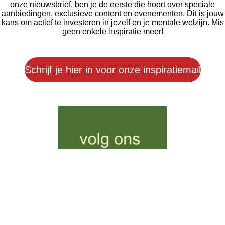
onze nieuwsbrief, ben je de eerste die hoort over speciale
aanbiedingen, exclusieve content en evenementen. Dit is jouw
kans om actief te investeren in jezelf en je mentale welzijn. Mis
geen enkele inspiratie meer!
Schrijf je hier in voor onze inspiratiemail
W
F
I
L
h
a
n
i
a
c
s
n
t
e
t
k
s
b
a
e
A
o
g
d