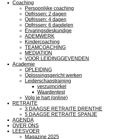
Coaching
Persoonlijke coaching
Opfrissen: 2 dagen
Opfrissen: 4 dagen
Opfrissen: 6 dagdelen
Ervaringsdeskundige
ADEMWERK
Kindercoaching
TEAMCOACHING
MEDIATION
VOOR LEIDINGGEVENDEN
Academie
OPLEIDING
Oplossingsgericht werken
Leiderschapstraining
verzuimcirkel
Waardentest
Volg je hart (online)
RETRAITE
3 DAAGSE RETRAITE DRENTHE
5 DAAGSE RETRAITE SPANJE
AGENDA
OVER ONS
LEESVOER
Magazine 2025