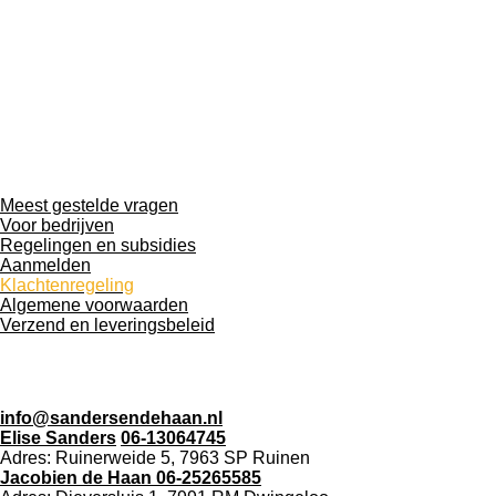
p
o
r
I
p
k
a
n
m
Meest gestelde vragen
Voor bedrijven
Regelingen en subsidies
Aanmelden
Klachtenregeling
Algemene voorwaarden
Verzend en leveringsbeleid
info@sandersendehaan.nl
Elise Sanders
06-13064745
Adres: Ruinerweide 5, 7963 SP Ruinen
Jacob
ien
de
Haan
06-25265585