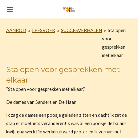
Ga
direct
naar
AANBOD
»
LEESVOER
»
SUCCESVERHALEN
»
Sta open
de
voor
hoofdinhoud
gesprekken
met elkaar
Sta open voor gesprekken met
elkaar
‘’Sta open voor gesprekken met elkaar.’’
De
dames van Sanders en De Haan
Ik zag de dames een poosje geleden zitten en dacht ik zet de
stap er moet iets veranderen!
Ik was al een poosje de balans
kwijt qua werk.
De werkdruk werd groter en ik vernam het