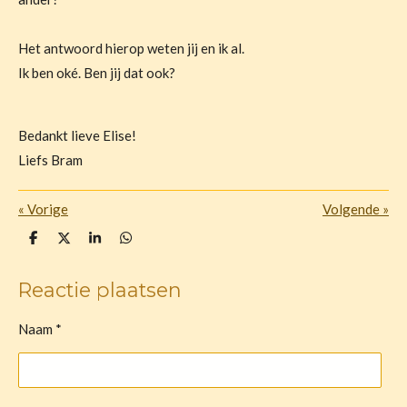
Het antwoord hierop weten jij en ik al.
Ik ben oké. Ben jij dat ook?
Bedankt lieve Elise!
Liefs Bram
«
Vorige
Volgende
»
D
D
S
D
e
e
h
e
l
e
a
l
e
l
r
e
Reactie plaatsen
n
e
n
Naam *