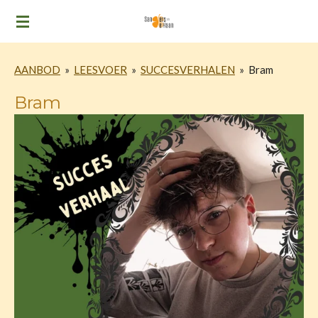
Ga
direct
naar
AANBOD
»
LEESVOER
»
SUCCESVERHALEN
»
Bram
de
hoofdinhoud
Bram