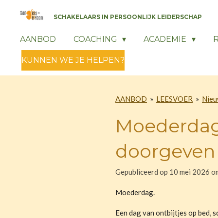
Ga
SCHAKELAARS IN PERSOONLIJK LEIDERSCHAP
direct
naar
AANBOD
COACHING
ACADEMIE
de
KUNNEN WE JE HELPEN?
hoofdinhoud
AANBOD
»
LEESVOER
»
Nieu
Moederdag:
doorgeven
Gepubliceerd op 10 mei 2026 o
Moederdag.
Een dag van ontbijtjes op bed, s